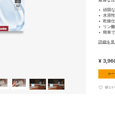
最適な洗
頑固
水溶
乾燥
リン
簡単
詳細を見
¥ 3,96
カー
ほしい