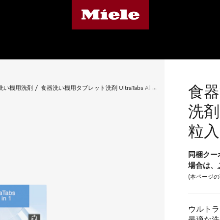
食器
洗い機用洗剤
食器洗い機用タブレット洗剤 UltraTabs All in 1 (60粒入)
洗剤 U
粒入
同梱クー
場合は、
(本ページ
ウルトラタ