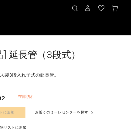
品] 延長管（3段式）
ス製3段入れ子式の延長管。
在庫切れ
02
トに追加
お近くのミーレセンターを探す
物リストに追加