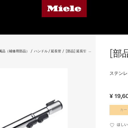
[部
属品（補修用部品）
ハンドル / 延長管
[部品] 延長管（3段式）
ステンレ
¥ 19,6
カー
ほしい