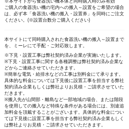
※本サイトから食器洗い機本体と同時購入時のみ有効
ご購入の食器洗い機の宅内への搬入～設置をご希望の場合
は、必ず本「食器洗い機の搬入・設置券」を同時にご注文
ください。(※設置台数分ご購入ください)
本サイトにて同時購入された食器洗い機の搬入～設置まで
を、ミーレにて手配・ご対応致します。
※下見・設置工事は弊社契約済み企業が実施いたします。
※下見・設置工事に関する各種調整は弊社契約済み企業な
どからご連絡させていただきます。
※簡単な電気・給排水などの工事は別料金にて承ります。
具体的な料金については下見後に設置工事を担当する弊社
契約済み企業もしくは弊社よりお見積・ご請求させていた
だきます。
※搬入先が山間部・離島など一部地域の場合、または階段
を使用しての搬入など特殊な条件がある場合には、別途追
加料金を頂戴することがございます。具体的な料金につい
ては下見後に設置工事を担当する弊社契約済み企業もしく
は弊社よりお見積・ご請求させていただきます。