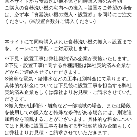
※本サイトから食器洗い機本体と同時購入時のみ有効
ご購入の食器洗い機の宅内への搬入～設置をご希望の場合
は、必ず本「食器洗い機の搬入・設置券」を同時にご注文
ください。(※設置台数分ご購入ください)
本サイトにて同時購入された食器洗い機の搬入～設置まで
を、ミーレにて手配・ご対応致します。
※下見・設置工事は弊社契約済み企業が実施いたします。
※下見・設置工事に関する各種調整は弊社契約済み企業な
どからご連絡させていただきます。
※簡単な電気・給排水などの工事は別料金にて承ります。
具体的な料金については下見後に設置工事を担当する弊社
契約済み企業もしくは弊社よりお見積・ご請求させていた
だきます。
※搬入先が山間部・離島など一部地域の場合、または階段
を使用しての搬入など特殊な条件がある場合には、別途追
加料金を頂戴することがございます。具体的な料金につい
ては下見後に設置工事を担当する弊社契約済み企業もしく
は弊社よりお見積・ご請求させていただきます。